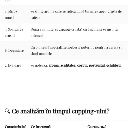
4. Miros
Se simte aroma care se ridică după turnarea apei (crusta de
umed
cafea)
5. Spargerea
După 4 minute, se „sparge crusta” cu lingura și se inspiră
crustei
mirosul
Cu o lingură specială se sorbește puternic pentru a aeriza și
6. Degustare
simți aromele
7. Evaluare
Se notează:
aroma, aciditatea, corpul, postgustul, echilibrul
🔍
Ce analizăm în timpul cupping-ului?
Caracteristică
Ce înseamnă
Ce cauzează