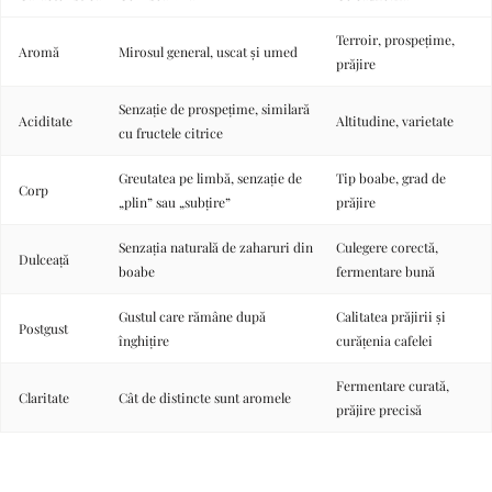
Terroir, prospețime,
Aromă
Mirosul general, uscat și umed
prăjire
Senzație de prospețime, similară
Aciditate
Altitudine, varietate
cu fructele citrice
Greutatea pe limbă, senzație de
Tip boabe, grad de
Corp
„plin” sau „subțire”
prăjire
Senzația naturală de zaharuri din
Culegere corectă,
Dulceață
boabe
fermentare bună
Gustul care rămâne după
Calitatea prăjirii și
Postgust
înghițire
curățenia cafelei
Fermentare curată,
Claritate
Cât de distincte sunt aromele
prăjire precisă