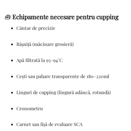
🧰
Echipamente necesare pentru cupping
Cântar de precizie
Râșniță (măcinare grosieră)
Apă filtrată la 93–94°C
Cești sau pahare transparente de 180–220ml
Linguri de cupping (lingură adâncă, rotundă)
Cronometru
Carnet sau fișă de evaluare SCA