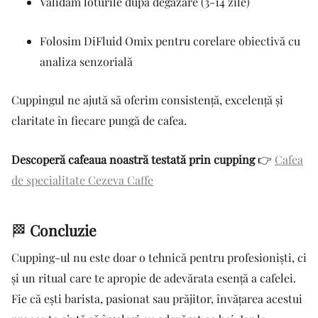
Validăm loturile după degazare (3-14 zile)
Folosim DiFluid Omix pentru corelare obiectivă cu
analiza senzorială
Cuppingul ne ajută să oferim consistență, excelență și
claritate în fiecare pungă de cafea.
Descoperă cafeaua noastră testată prin cupping
👉
Cafea
de specialitate Cezeva Caffe
🏁
Concluzie
Cupping-ul nu este doar o tehnică pentru profesioniști, ci
și un ritual care te apropie de adevărata esență a cafelei.
Fie că ești barista, pasionat sau prăjitor, învățarea acestui