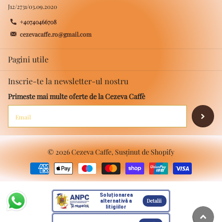
J12/2731/03.09.2020
+40740466708
cezevacaffe.ro@gmail.com
Pagini utile
Inscrie-te la newsletter-ul nostru
Primeste mai multe oferte de la Cezeva Caffè
©
2026
Cezeva Caffe, Susținut de Shopify
Soluționarea
Detalii
alternativă a
litigiilor