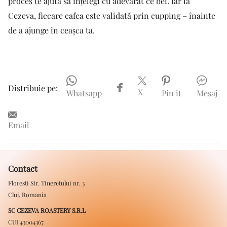
proces te ajută să înțelegi cu adevărat ce bei. Iar la
Cezeva, fiecare cafea este validată prin cupping – înainte
de a ajunge în ceașca ta.
Distribuie pe:
X
Whatsapp
Pin it
Mesaj
Email
Contact
Floresti Str. Tineretului nr. 3
Cluj, Romania
SC CEZEVA ROASTERY S.R.L
CUI 43004367