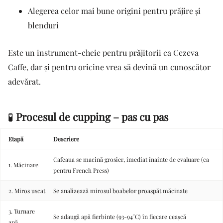
Alegerea celor mai bune origini pentru prăjire și
blenduri
Este un instrument-cheie pentru prăjitorii ca Cezeva
Caffe, dar și pentru oricine vrea să devină un cunoscător
adevărat.
🧪
Procesul de cupping – pas cu pas
Etapă
Descriere
Cafeaua se macină grosier, imediat înainte de evaluare (ca
1. Măcinare
pentru French Press)
2. Miros uscat
Se analizează mirosul boabelor proaspăt măcinate
3. Turnare
Se adaugă apă fierbinte (93-94°C) în fiecare ceașcă
apă