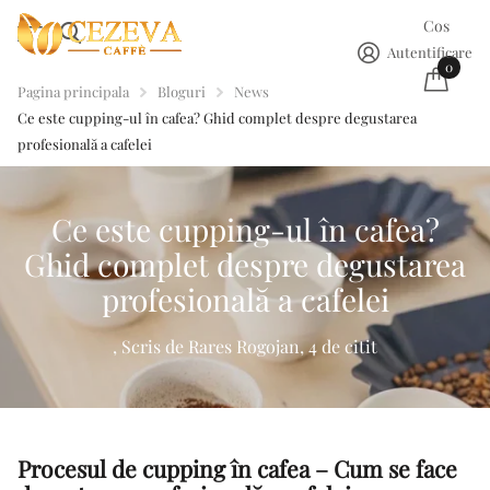
Cos
Autentificare
0
Pagina principala
Bloguri
News
Ce este cupping-ul în cafea? Ghid complet despre degustarea
profesională a cafelei
Ce este cupping-ul în cafea?
Ghid complet despre degustarea
profesională a cafelei
, Scris de Rares Rogojan, 4 de citit
Procesul de cupping în cafea – Cum se face