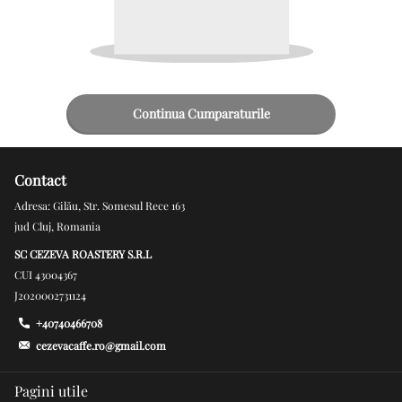
Continua Cumparaturile
Contact
Adresa: Gilău, Str. Somesul Rece 163
jud Cluj, Romania
SC CEZEVA ROASTERY S.R.L
CUI 43004367
J2020002731124
+40740466708
cezevacaffe.ro@gmail.com
Pagini utile