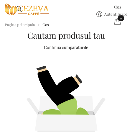
Cos
Autentificare
0
Pagina principala
Cos
Cautam produsul tau
Continua cumparaturile