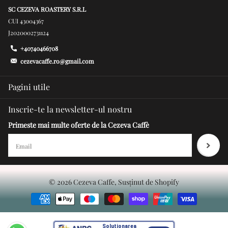
SC CEZEVA ROASTERY S.R.L
CUI 43004367
J2020002731124
+40740466708
cezevacaffe.ro@gmail.com
Pagini utile
Inscrie-te la newsletter-ul nostru
Primeste mai multe oferte de la Cezeva Caffè
©
2026
Cezeva Caffe, Susținut de Shopify
Soluționarea