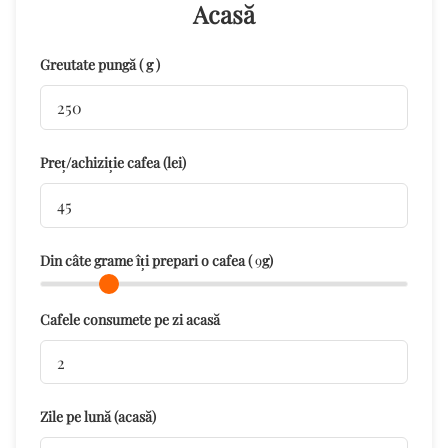
Acasă
Greutate pungă ( g )
Preț/achiziție cafea (lei)
Din câte grame îți prepari o cafea (
9
g)
Cafele consumete pe zi acasă
Zile pe lună (acasă)