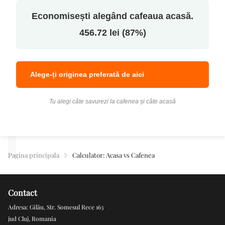
Economisești alegând cafeaua acasă.
456.72 lei (87%)
Alege-ți originea preferată de aici
Tu alegi câte savurezi la cafenea și câte acasă
Pagina principala
Calculator: Acasa vs Cafenea
Contact
Adresa: Gilău, Str. Somesul Rece 163
jud Cluj, Romania