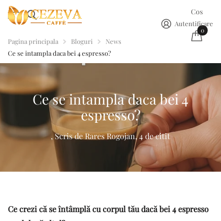
Cos
Autentificare
0
Pagina principala
Bloguri
News
Ce se intampla daca bei 4 espresso?
Ce se intampla daca bei 4
espresso?
, Scris de Rares Rogojan, 4 de citit
Ce crezi că se întâmplă cu corpul tău dacă bei 4 espresso