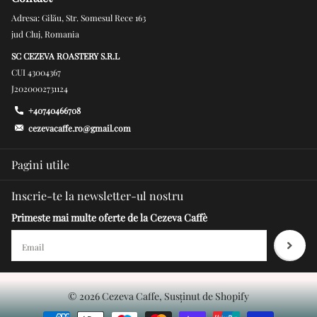
Adresa: Gilău, Str. Somesul Rece 163
jud Cluj, Romania
SC CEZEVA ROASTERY S.R.L
CUI 43004367
J2020002731124
+40740466708
cezevacaffe.ro@gmail.com
Pagini utile
Inscrie-te la newsletter-ul nostru
Primeste mai multe oferte de la Cezeva Caffè
©
2026
Cezeva Caffe, Susținut de Shopify