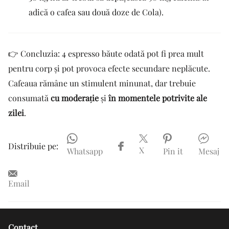
adică o cafea sau două doze de Cola).
👉 Concluzia: 4 espresso băute odată pot fi prea mult
pentru corp și pot provoca efecte secundare neplăcute.
Cafeaua rămâne un stimulent minunat, dar trebuie
consumată
cu moderație
și
în momentele potrivite ale
zilei
.
Distribuie pe:
X
Whatsapp
Pin it
Mesaj
Email
Contact