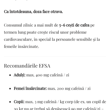
Ca întotdeauna, doza face otrava.
Consumul zilnic a mai mult de
5–6 cești de cafea
pe
termen lung poate crește riscul unor probleme
cardiovasculare, în special la persoanele sensibile și la
femeile însărcinate.
Recomandările EFSA
Adulți:
max. 400 mg cafeină / zi
Femei însărcinate:
max. 200 mg cafeină / zi
Copii:
max. 3 mg cafeină / kg corp (de ex. un copil de
30 kg nu ar trebui să depășească 90 mg cafeină/zi –