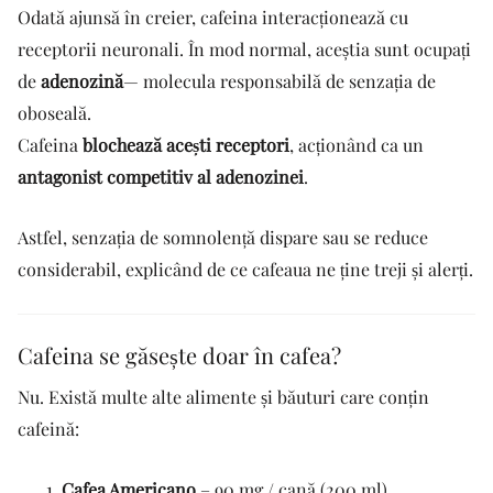
Odată ajunsă în creier, cafeina interacționează cu
receptorii neuronali. În mod normal, aceștia sunt ocupați
de
adenozină
— molecula responsabilă de senzația de
oboseală.
Cafeina
blochează acești receptori
, acționând ca un
antagonist competitiv al adenozinei
.
Astfel, senzația de somnolență dispare sau se reduce
considerabil, explicând de ce cafeaua ne ține treji și alerți.
Cafeina se găsește doar în cafea?
Nu. Există multe alte alimente și băuturi care conțin
cafeină:
Cafea Americano
– 90 mg / cană (200 ml)