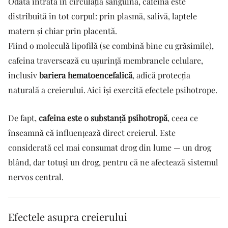
Odată intrată în circulația sanguină, cafeina este
distribuită în tot corpul: prin plasmă, salivă, laptele
matern și chiar prin placentă.
Fiind o moleculă lipofilă (se combină bine cu grăsimile),
cafeina traversează cu ușurință membranele celulare,
inclusiv
bariera hematoencefalică
, adică protecția
naturală a creierului. Aici își exercită efectele psihotrope.
De fapt,
cafeina este o substanță psihotropă
, ceea ce
înseamnă că influențează direct creierul. Este
considerată cel mai consumat drog din lume — un drog
blând, dar totuși un drog, pentru că ne afectează sistemul
nervos central.
Efectele asupra creierului