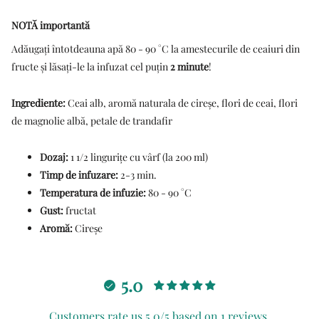
NOTĂ importantă
Adăugați întotdeauna apă 80 - 90 °C la amestecurile de ceaiuri din
fructe și lăsați-le la infuzat cel puțin
2 minute
!
Ingrediente:
Ceai alb, aromă naturala de cire
ș
e, flori de ceai, flori
de magnolie albă, petale de trandafir
Dozaj:
1 1/2 lingurițe cu vârf (la 200 ml)
Timp de infuzare:
2-3 min.
Temperatura de infuzie:
80 - 90 °C
Gust:
fructat
Aromă:
Cireșe
5.0
Customers rate us 5.0/5 based on 1 reviews.