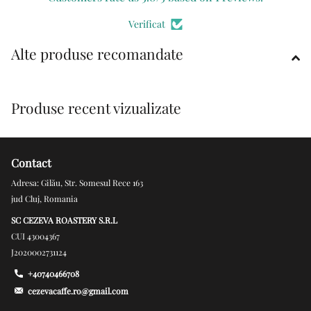
Verificat
Alte produse recomandate
Produse recent vizualizate
Contact
Adresa: Gilău, Str. Somesul Rece 163
jud Cluj, Romania
SC CEZEVA ROASTERY S.R.L
CUI 43004367
J2020002731124
+40740466708
cezevacaffe.ro@gmail.com